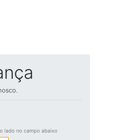
ança
nosco.
ao lado no campo abaixo