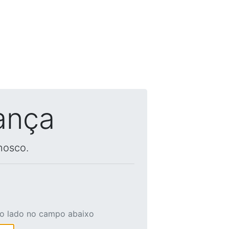
ança
nosco.
ao lado no campo abaixo