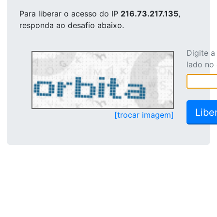
Para liberar o acesso
do IP
216.73.217.135
,
responda ao desafio abaixo.
Digite 
lado no
[trocar imagem]