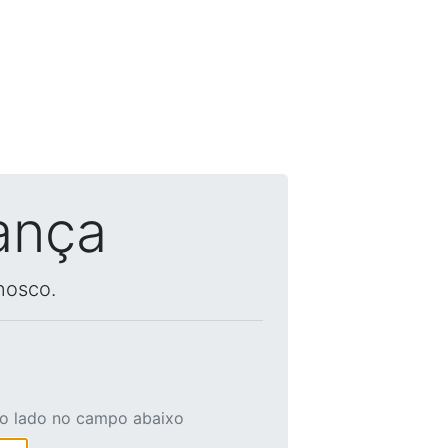
ança
nosco.
ao lado no campo abaixo