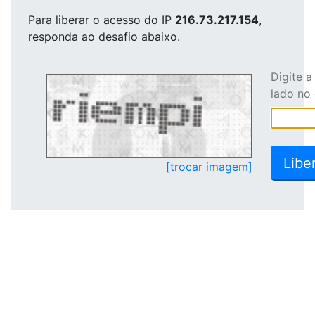
Para liberar o acesso
do IP
216.73.217.154
,
responda ao desafio abaixo.
Digite 
lado no
[trocar imagem]