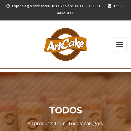
Loja : Seg á sex: 09:00-18:00 // Sáb: 08:00H - 13:00H
|
+55 11
4402-3686
TODOS
All products from 'Todos' category