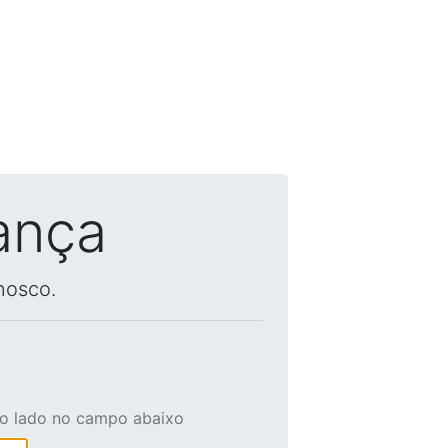
ança
nosco.
ao lado no campo abaixo